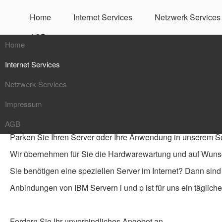
Home
Internet Services
Netzwerk Services
AGB
Home
Server Hosting
Internet Services
Netzwerk Services
Mailservice
Hier finden Sie einen Überblick über unsere Angebote zum 
Impressum
Webservice
Netzwerküberwachung
AGB
DNS Service
NAS / SAN
Parken Sie Ihren Server oder Ihre Anwendung in unserem S
Server Hosting
VOIP
Wir übernehmen für Sie die Hardwarewartung und auf Wunsch
Kaspersky Service
VPN / Firewalls
Sie benötigen eine speziellen Server im Internet? Dann sind w
Anbindungen von IBM Servern i und p ist für uns ein täglich
Fordern Sie Ihr unverbindliches Angebot an.